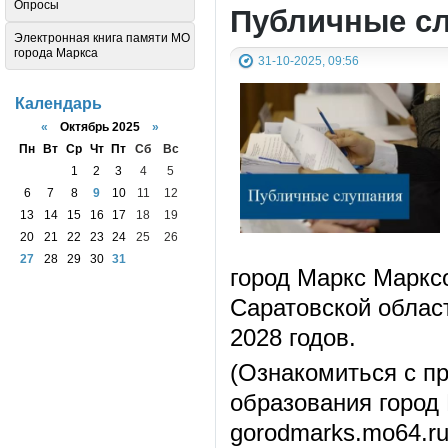
Опросы
Публичные с
Электронная книга памяти МО
города Маркса
31-10-2025, 09:56
Календарь
«
Октябрь 2025
»
Пн
Вт
Ср
Чт
Пт
Сб
Вс
1
2
3
4
5
6
7
8
9
10
11
12
13
14
15
16
17
18
19
20
21
22
23
24
25
26
27
28
29
30
31
город Маркс Маркс
Саратовской област
2028 годов.
(Ознакомиться с п
образования город
gorodmarks.mo64.ru