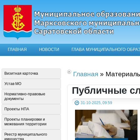
ГЛАВНАЯ
НОВОСТИ
ГЛАВА МУНИЦИПАЛЬНОГО ОБРА
Официальный сайт муниципального о
Главная
» Материалы
Визитная карточка
Устав МО
Публичные с
Нормативно-правовые
документы
31-10-2025, 09:59
Проекты НПА
Проекты планировки и
межевания территории
Реестр муниципального
имущества