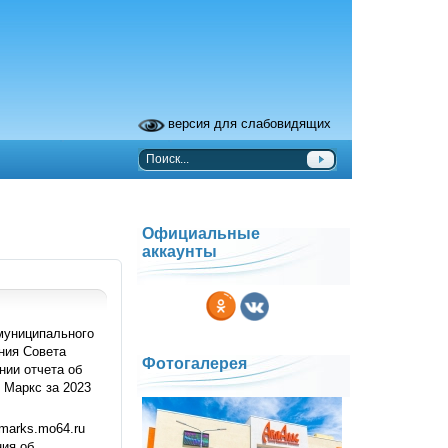
версия для слабовидящих
Официальные
аккаунты
 муниципального
ния Совета
Фотогалерея
нии отчета об
 Маркс за 2023
marks.mo64.ru
ния об