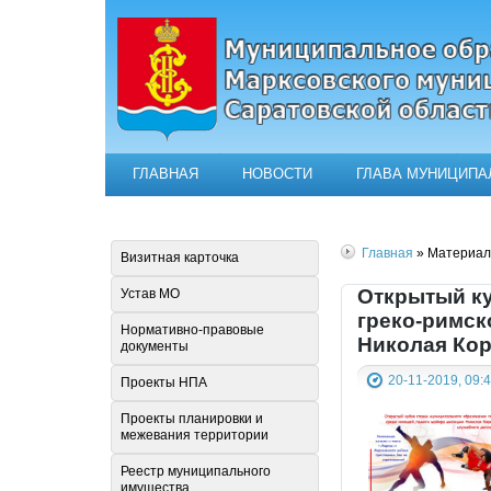
ГЛАВНАЯ
НОВОСТИ
ГЛАВА МУНИЦИПА
Официальный сайт муниципал
Главная
» Материалы
Визитная карточка
Открытый ку
Устав МО
греко-римск
Нормативно-правовые
Николая Ко
документы
20-11-2019, 09:
Проекты НПА
Проекты планировки и
межевания территории
Реестр муниципального
имущества