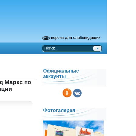
версия для слабовидящих
Официальные
аккаунты
д Маркс по
иции
Фотогалерея