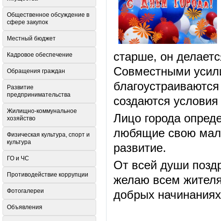
Общественное обсуждение в
сфере закупок
Местный бюджет
старше, он делаетс
Кадровое обеспечение
Совместными усили
Обращения граждан
благоустраиваются
Развитие
предпринимательства
создаются условия
Жилищно-коммунальное
Лицо города опреде
хозяйство
любящие свою малу
Физическая культура, спорт и
культура
развитие.
ГО и ЧС
От всей души позд
Противодействие коррупции
желаю всем жителям
Фотогалереи
добрых начинаниях
Объявления