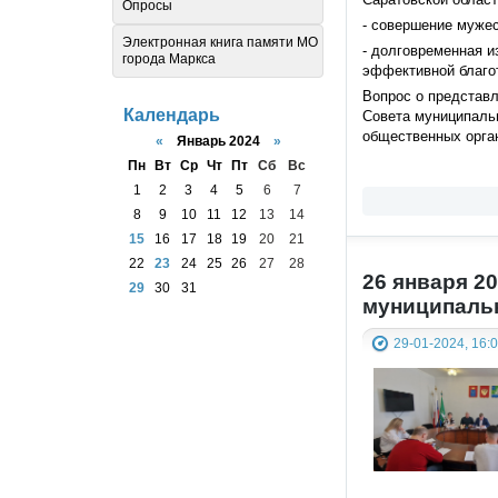
Опросы
- совершение мужес
Электронная книга памяти МО
- долговременная и
города Маркса
эффективной благо
Вопрос о представл
Календарь
Совета муниципальн
общественных орган
«
Январь 2024
»
Пн
Вт
Ср
Чт
Пт
Сб
Вс
1
2
3
4
5
6
7
8
9
10
11
12
13
14
15
16
17
18
19
20
21
22
23
24
25
26
27
28
26 января 2
29
30
31
муниципальн
29-01-2024, 16: