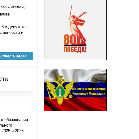
 его жителей;
почве
 3-х депутатов
ственности и
Читать далее...
ета
го образования
льного
 2025 и 2026