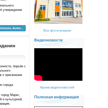
ипального
Об утверждении
Читать далее...
Все фотогалереи
Видеоновости
жданин
нности, борьбе с
ального
в о присвоении
н города
Архив видеоновостей
 город Маркс,
Полезная информация
 и культурной,
ерации,