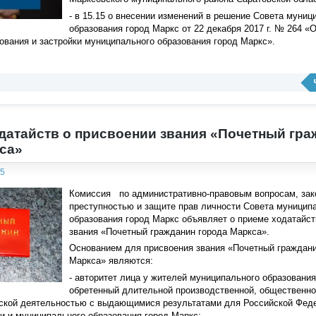
- в 15.15 о внесении изменений в решение Совета муниц
образования город Маркс от 22 декабря 2017 г. № 264 «
вания и застройки муниципального образования город Маркс».
датайств о присвоении звания «Почетный гра
са»
05
Комиссия по административно-правовым вопросам, зако
преступностью и защите прав личности Совета муницип
образования город Маркс объявляет о приеме ходатайст
звания «Почетный гражданин города Маркса».
Основанием для присвоения звания «Почетный граждани
Маркса» являются:
- авторитет лица у жителей муниципального образования
обретенный длительной производственной, общественной
еской деятельностью с выдающимися результатами для Российской Фед
и и муниципального образования город Маркс;