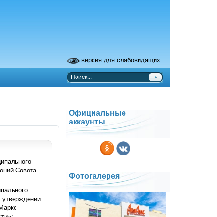
версия для слабовидящих
Официальные
аккаунты
ципального
ений Совета
Фотогалерея
ипального
б утверждении
 Маркс
сти»;