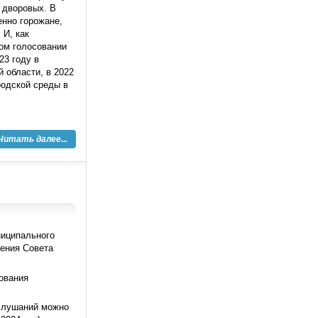
 дворовых. В
нно горожане,
 И, как
ом голосовании
23 году в
 области, в 2022
ородской среды в
Читать далее...
ниципального
ения Совета
ования
 слушаний можно