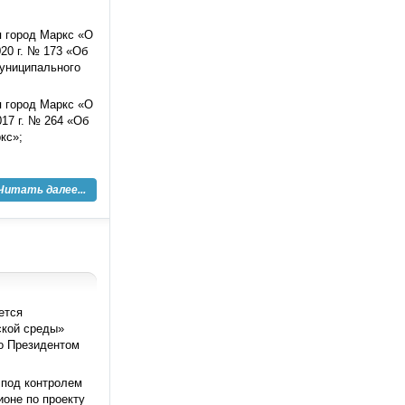
я город Маркс «О
20 г. № 173 «Об
муниципального
я город Маркс «О
17 г. № 264 «Об
кс»;
Читать далее...
ется
ской среды»
го Президентом
 под контролем
ионе по проекту