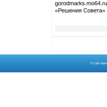
gorodmarks.mo64.r
«Решения Совета» 
©
Сайт муни