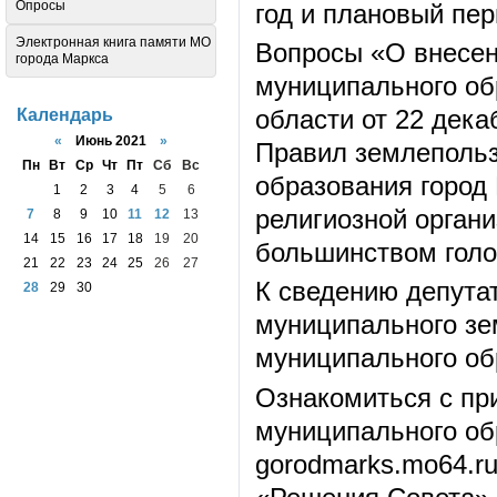
Опросы
год и плановый пер
Электронная книга памяти МО
Вопросы «О внесен
города Маркса
муниципального об
области от 22 дека
Календарь
«
Июнь 2021
»
Правил землепольз
Пн
Вт
Ср
Чт
Пт
Сб
Вс
образования город 
1
2
3
4
5
6
религиозной орган
7
8
9
10
11
12
13
14
15
16
17
18
19
20
большинством голо
21
22
23
24
25
26
27
К сведению депута
28
29
30
муниципального зе
муниципального об
Ознакомиться с п
муниципального об
gorodmarks.mo64.r